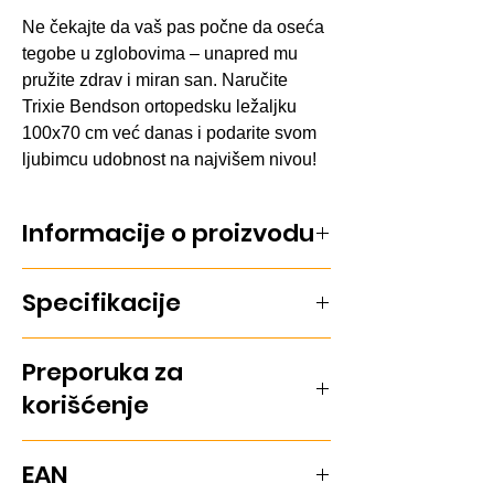
Ne čekajte da vaš pas počne da oseća
tegobe u zglobovima – unapred mu
pružite zdrav i miran san. Naručite
Trixie Bendson ortopedsku ležaljku
100x70 cm već danas i podarite svom
ljubimcu udobnost na najvišem nivou!
Informacije o proizvodu
Ortopedska ležaljka Trixie Bendson
Specifikacije
(100x70 cm) izrađena je od kombinacije
memory pene i visokoelastične pene.
Navlaka se skida i pere u mašini, a
Veličina: L
Preporuka za
neklizajuće dno obezbeđuje stabilnost i
sigurnost.
Dimenzije: 100x70 cm
korišćenje
Boja: Siva
Postavite ležaljku na mirno i suvo
EAN
mesto gde pas voli da se odmara.
Karakteristike: Ortopedska ležaljka,