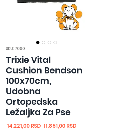
SKU: 7060
Trixie Vital
Cushion Bendson
100x70cm,
Udobna
Ortopedska
Ležaljka Za Pse
Regular
Sale
 14.221,00 RSD 
11.851,00 RSD