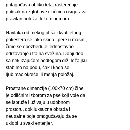
prilagođava obliku tela, rasterećuje
pritisak na zglobove i kičmu i osigurava
pravilan položaj tokom odmora.
Navlaka od mekog pliša i kvalitetnog
poliestera se lako skida i pere u mašini,
čime se obezbeđuje jednostavno
održavanje i trajna svežina. Donji deo
sa neklizajućom podlogom drži ležaljku
stabilno na podu, čak i kada se
ljubimac okreće ili menja položaj.
Prostrane dimenzije (100x70 cm) čine
je odličnim izborom za pse koji vole da
se ispruže i uživaju u udobnom
prostoru, dok luksuzna obrada i
neutralne boje omogućavaju da se
uklopi u svaki enterijer.