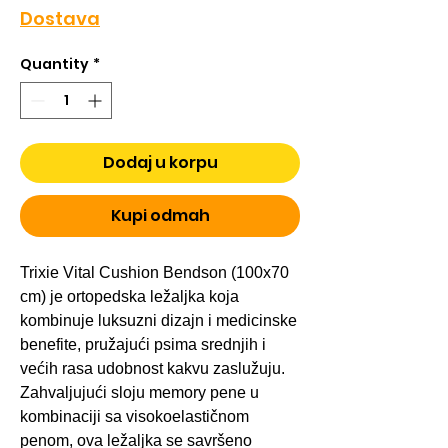
Price
Price
Dostava
Quantity
*
Dodaj u korpu
Kupi odmah
Trixie Vital Cushion Bendson (100x70
cm) je ortopedska ležaljka koja
kombinuje luksuzni dizajn i medicinske
benefite, pružajući psima srednjih i
većih rasa udobnost kakvu zaslužuju.
Zahvaljujući sloju memory pene u
kombinaciji sa visokoelastičnom
penom, ova ležaljka se savršeno