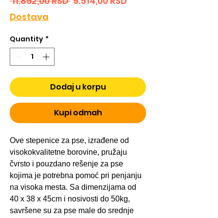
Regular
Sale
 11.892,00 RSD 
9.514,00 RSD
Price
Price
Dostava
Quantity
*
Dodaj u korpu
Kupi odmah
Ove stepenice za pse, izrađene od
visokokvalitetne borovine, pružaju
čvrsto i pouzdano rešenje za pse
kojima je potrebna pomoć pri penjanju
na visoka mesta. Sa dimenzijama od
40 x 38 x 45cm i nosivosti do 50kg,
savršene su za pse male do srednje