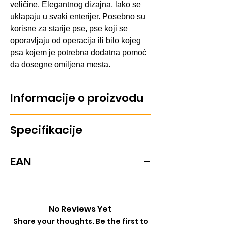
veličine. Elegantnog dizajna, lako se
uklapaju u svaki enterijer. Posebno su
korisne za starije pse, pse koji se
oporavljaju od operacija ili bilo kojeg
psa kojem je potrebna dodatna pomoć
da dosegne omiljena mesta.
Informacije o proizvodu
Stepenice za pse napravljene od
Specifikacije
borovine, dimenzija 40 x 38 x 45cm,
nosivosti do 50kg. Idealne za pse
kojima je potrebna pomoć pri penjanju
Nosivost do: 50kg
EAN
na visoka mesta. Robustan i pouzdan
dizajn.
Dimenzije: 40 x 38 x 45cm
10OPRTR003943
No Reviews Yet
Share your thoughts. Be the first to