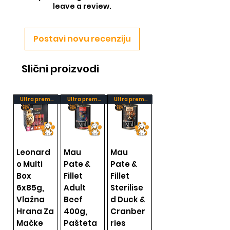
leave a review.
Postavi novu recenziju
Slični proizvodi
Ultra premium
Ultra premium
Ultra premium
Leonard
Mau
Mau
o Multi
Pate &
Pate &
Box
Fillet
Fillet
6x85g,
Adult
Sterilise
Vlažna
Beef
d Duck &
Hrana Za
400g,
Cranber
Mačke
Pašteta
ries