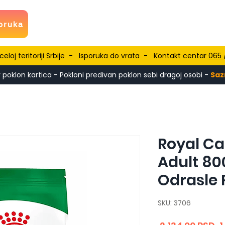
oruka
eloj teritoriji Srbije - Isporuka do vrata - Kontakt centar
065 
 poklon kartica - Pokloni predivan poklon sebi dragoj osobi -
Saz
Royal Ca
Adult 80
Odrasle 
SKU: 3706