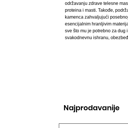
održavanju zdrave telesne mas
proteina i masti. Takođe, podrž
kamenca zahvaljujući posebnoj 
esencijalnim hranljivim materij
sve što mu je potrebno za dug i
svakodnevnu ishranu, obezbeđuj
Najprodavanije