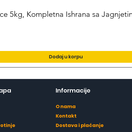
ce 5kg, Kompletna Ishrana sa Jagnjetin
Dodaj u korpu
mapa
Informacije
O nama
Kontakt
otinje
Dostava i plaćanje