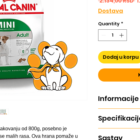
R
 2.134,00 RSD 
1
P
Dostava
Quantity
*
Dodaj u korpu
Informacije
Royal Canin Mini Ad
Specifikacij
za tvoje odrasle p
podržava zdravlje 
 pakovanju od 800g, posebno je
telesnu masu.
Ukus: Piletina, Gove
Sastav
pse malih rasa. Ova hrana pomaže u