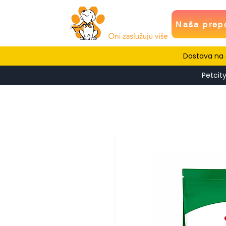
Naša prep
Dostava na c
Petcity