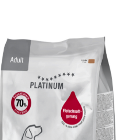
7 kg
103 g
8 kg
114 g
9 kg
124 g
10 kg
134 
Preporučene dnevne 
vremenskim uslovima
fizičkoj kondiciji.
Hranu poslužiti u 
vodu.
Zbog zdravlja tvog
veterinara.
Proizvod čuvati n