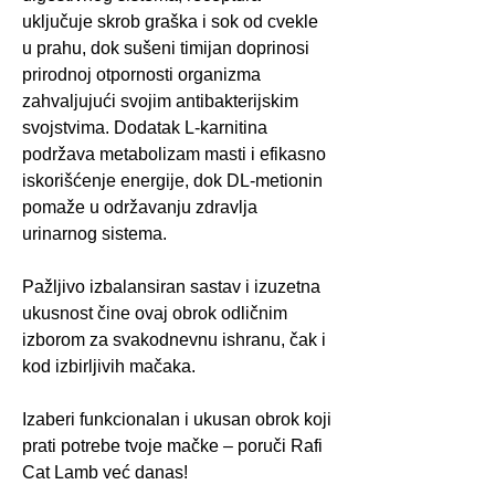
uključuje skrob graška i sok od cvekle
u prahu, dok sušeni timijan doprinosi
prirodnoj otpornosti organizma
zahvaljujući svojim antibakterijskim
svojstvima. Dodatak L-karnitina
podržava metabolizam masti i efikasno
iskorišćenje energije, dok DL-metionin
pomaže u održavanju zdravlja
urinarnog sistema.
Pažljivo izbalansiran sastav i izuzetna
ukusnost čine ovaj obrok odličnim
izborom za svakodnevnu ishranu, čak i
kod izbirljivih mačaka.
Izaberi funkcionalan i ukusan obrok koji
prati potrebe tvoje mačke – poruči Rafi
Cat Lamb već danas!