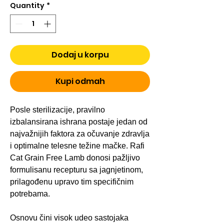
Quantity
*
Dodaj u korpu
Kupi odmah
Posle sterilizacije, pravilno
izbalansirana ishrana postaje jedan od
najvažnijih faktora za očuvanje zdravlja
i optimalne telesne težine mačke. Rafi
Cat Grain Free Lamb donosi pažljivo
formulisanu recepturu sa jagnjetinom,
prilagođenu upravo tim specifičnim
potrebama.
Osnovu čini visok udeo sastojaka