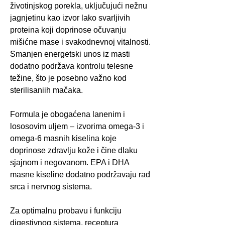
životinjskog porekla, uključujući nežnu
jagnjetinu kao izvor lako svarljivih
proteina koji doprinose očuvanju
mišićne mase i svakodnevnoj vitalnosti.
Smanjen energetski unos iz masti
dodatno podržava kontrolu telesne
težine, što je posebno važno kod
sterilisaniih mačaka.
Formula je obogaćena lanenim i
lososovim uljem – izvorima omega-3 i
omega-6 masnih kiselina koje
doprinose zdravlju kože i čine dlaku
sjajnom i negovanom. EPA i DHA
masne kiseline dodatno podržavaju rad
srca i nervnog sistema.
Za optimalnu probavu i funkciju
digestivnog sistema, receptura