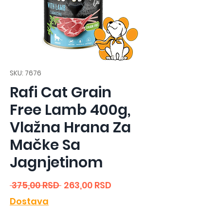
SKU: 7676
Rafi Cat Grain
Free Lamb 400g,
Vlažna Hrana Za
Mačke Sa
Jagnjetinom
Regular
Sale
 375,00 RSD 
263,00 RSD
Price
Price
Dostava