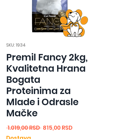
SKU: 1934
Premil Fancy 2kg,
Kvalitetna Hrana
Bogata
Proteinima za
Mlade i Odrasle
Mačke
Regular
Sale
 1.019,00 RSD 
815,00 RSD
Price
Price
Dostava