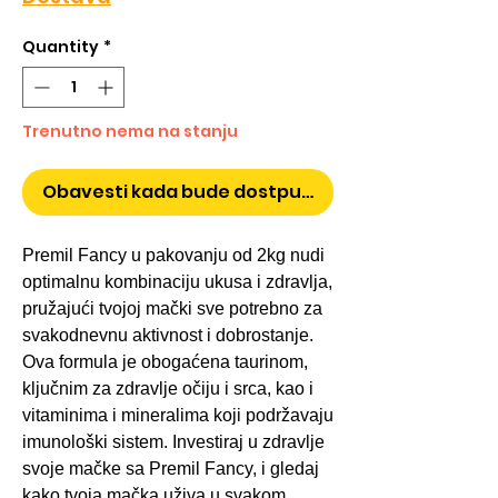
Quantity
*
Trenutno nema na stanju
Obavesti kada bude dostpuno
Premil Fancy u pakovanju od 2kg nudi
optimalnu kombinaciju ukusa i zdravlja,
pružajući tvojoj mački sve potrebno za
svakodnevnu aktivnost i dobrostanje.
Ova formula je obogaćena taurinom,
ključnim za zdravlje očiju i srca, kao i
vitaminima i mineralima koji podržavaju
imunološki sistem. Investiraj u zdravlje
svoje mačke sa Premil Fancy, i gledaj
kako tvoja mačka uživa u svakom