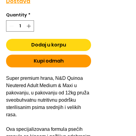
Dostava
Quantity
*
Dodaj u korpu
Kupi odmah
Super premium hrana, N&D Quinoa
Neutered Adult Medium & Maxi u
pakovanju, u pakovanju od 12kg pruža
sveobuhvatnu nutritivnu podršku
sterilisanim psima srednjih i velikih
rasa.
Ova specijalizovana formula psećih