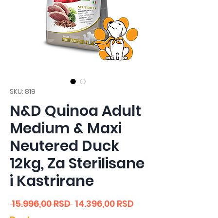
SKU: 819
N&D Quinoa Adult
Medium & Maxi
Neutered Duck
12kg, Za Sterilisane
i Kastrirane
Regular
Sale
 15.996,00 RSD 
14.396,00 RSD
Price
Price