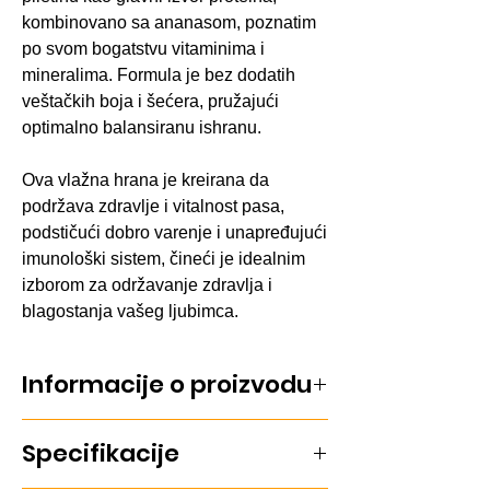
kombinovano sa ananasom, poznatim
po svom bogatstvu vitaminima i
mineralima. Formula je bez dodatih
veštačkih boja i šećera, pružajući
optimalno balansiranu ishranu.
Ova vlažna hrana je kreirana da
podržava zdravlje i vitalnost pasa,
podstičući dobro varenje i unapređujući
imunološki sistem, čineći je idealnim
izborom za održavanje zdravlja i
blagostanja vašeg ljubimca.
Informacije o proizvodu
Kompletna hrana Monge Paté sa
Specifikacije
piletinom i ananasom, pruža
esencijalne vitamine i minerale za