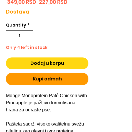
Regular
Sale
 349,00 RSD 
227,00 RSD
Price
Price
Dostava
Quantity
*
Only 4 left in stock
Dodaj u korpu
Kupi odmah
Monge Monoprotein Paté Chicken with
Pineapple je pažljivo formulisana
hrana za odrasle pse.
Pašteta sadrži visokokvalitetnu svežu
piletinu kao glavni izvor proteina,