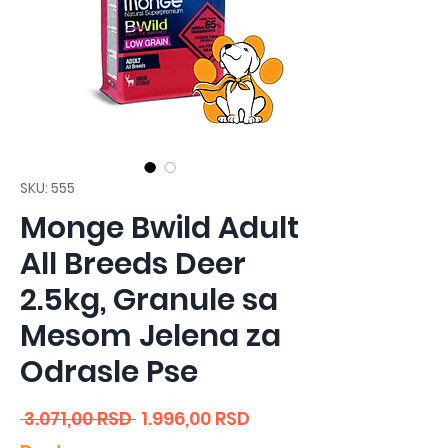
SKU: 555
Monge Bwild Adult
All Breeds Deer
2.5kg, Granule sa
Mesom Jelena za
Odrasle Pse
Regular
Sale
 3.071,00 RSD 
1.996,00 RSD
Price
Price