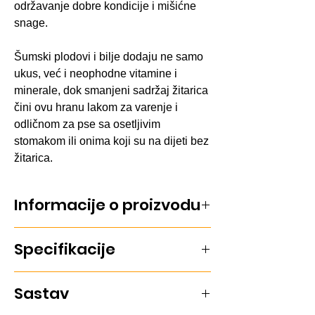
održavanje dobre kondicije i mišićne
snage.
Šumski plodovi i bilje dodaju ne samo
ukus, već i neophodne vitamine i
minerale, dok smanjeni sadržaj žitarica
čini ovu hranu lakom za varenje i
odličnom za pse sa osetljivim
stomakom ili onima koji su na dijeti bez
žitarica.
Informacije o proizvodu
Monge BWILD Adult Deer, 2.5kg, pruža
Specifikacije
uravnoteženu ishranu sa mesom
divljači. Sadrži šumske plodove i bilje,
idealno za odrasle pse svih rasa.
Ukus: Divljač
Sastav
Kilaža pakovanja: 2,5kg