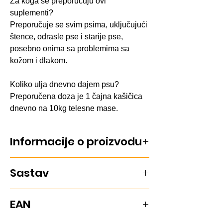
Za koga se preporučuju ovi
suplementi?
Preporučuje se svim psima, uključujući
štence, odrasle pse i starije pse,
posebno onima sa problemima sa
kožom i dlakom.
Koliko ulja dnevno dajem psu?
Preporučena doza je 1 čajna kašičica
dnevno na 10kg telesne mase.
Informacije o proizvodu
Fortan Keimoel Plus 500ml je uljani
Sastav
dodatak ishrani koji obezbeđuje
esencijalne masne kiseline, vitamine i
minerale za zdravlje tvog psa.
Fortan Keimoel Plus sadrži
EAN
Preporučena doza: 1 čajna kašičica
visokokvalitetne biljne ulje, vitamin E,
dnevno na 10kg telesne mase.
linolnu kiselinu i druge esencijalne