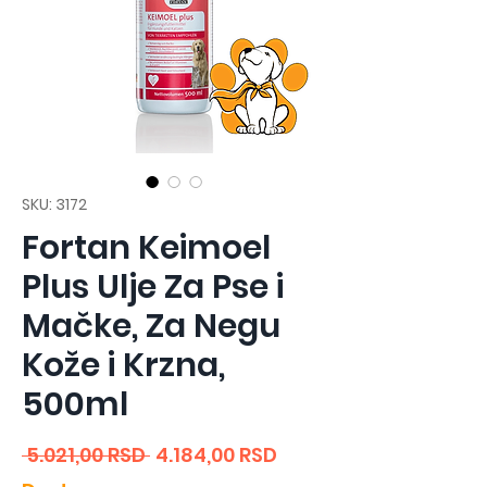
SKU: 3172
Fortan Keimoel
Plus Ulje Za Pse i
Mačke, Za Negu
Kože i Krzna,
500ml
Regular
Sale
 5.021,00 RSD 
4.184,00 RSD
Price
Price