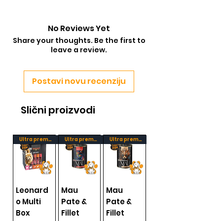
masne kiseline koje podržavaju zdravlje
4036744517005
kože i dlake.
No Reviews Yet
Share your thoughts. Be the first to
leave a review.
Postavi novu recenziju
Slični proizvodi
Ultra premium
Ultra premium
Ultra premium
Leonard
Mau
Mau
o Multi
Pate &
Pate &
Box
Fillet
Fillet