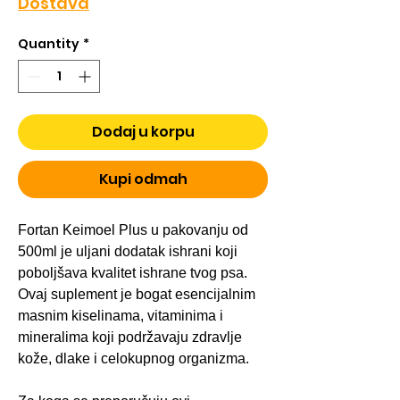
Dostava
Quantity
*
Dodaj u korpu
Kupi odmah
Fortan Keimoel Plus u pakovanju od
500ml je uljani dodatak ishrani koji
poboljšava kvalitet ishrane tvog psa.
Ovaj suplement je bogat esencijalnim
masnim kiselinama, vitaminima i
mineralima koji podržavaju zdravlje
kože, dlake i celokupnog organizma.