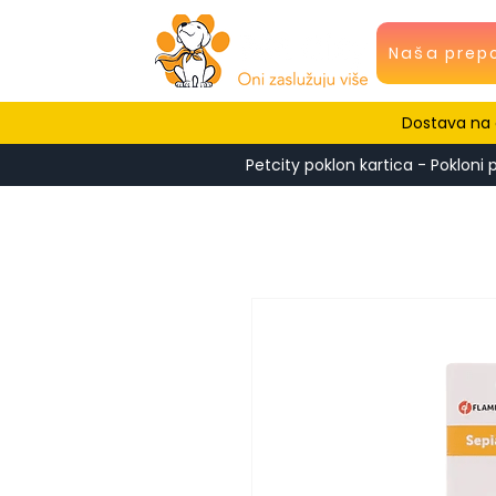
Naša prep
Dostava na c
Petcity poklon kartica - Pokloni