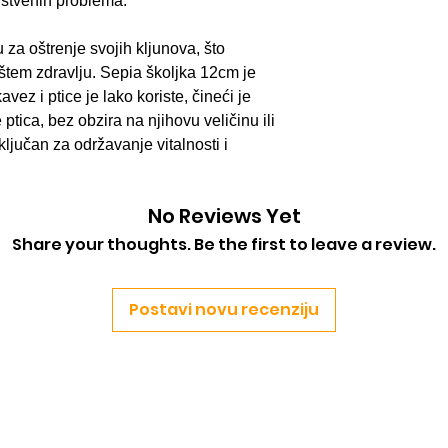
vstvenih problema.
u za oštrenje svojih kljunova, što
tem zdravlju. Sepia školjka 12cm je
vez i ptice je lako koriste, čineći je
tica, bez obzira na njihovu veličinu ili
 ključan za održavanje vitalnosti i
No Reviews Yet
Share your thoughts. Be the first to leave a review.
Postavi novu recenziju