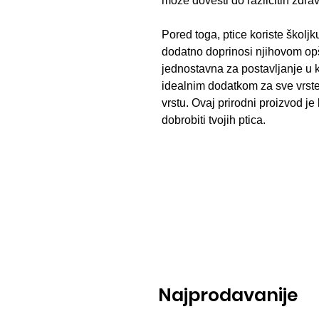
može dovesti do različitih zdra
Pored toga, ptice koriste školjk
dodatno doprinosi njihovom opš
jednostavna za postavljanje u ka
idealnim dodatkom za sve vrste p
vrstu. Ovaj prirodni proizvod je
dobrobiti tvojih ptica.
Najprodavanije