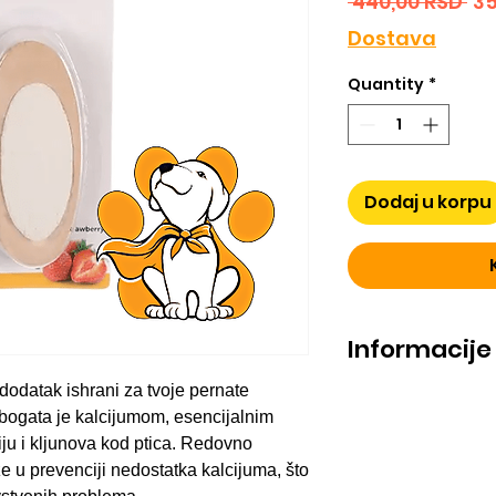
Re
 440,00 RSD 
35
Pr
Dostava
Quantity
*
Dodaj u korpu
Informacije
dodatak ishrani za tvoje pernate
Sepia školjka 12c
a bogata je kalcijumom, esencijalnim
vlasnike ptica. Ov
izvor kalcijuma, 
ju i kljunova kod ptica. Redovno
zdrave kosti i kljun
e u prevenciji nedostatka kalcijuma, što
ptica.