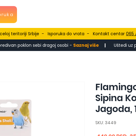
oruka
eloj teritoriji Srbije - Isporuka do vrata - Kontakt centar
065 
 predivan poklon sebi dragoj osobi -
Saznaj više
|
Uštedi uz
Flaming
Sipina Ko
Jagoda,
SKU: 3449