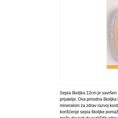
Sepia školjka 12cm je savršen 
prijatelje. Ova prirodna školjk
mineralom za zdrav razvoj kosti
korišćenje sepia školjke pomaž