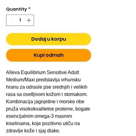
Quantity
*
Dodaj u korpu
Kupi odmah
Alleva Equilibrium Sensitive Adult
Medium/Maxi predstavlja vrhunsku
hranu za odrasle pse srednjih i velikih
rasa sa osetljivom kožom i stomakom.
Kombinacija jagnjetine i morske ribe
pruža visokokvalitetne proteine, bogate
esencijalnim omega-3 masnim
kiselinama, koje pozitivno utiču na
zdravlje kože i sjaj dlake.