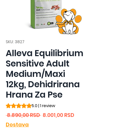
SKU: 3827
Alleva Equilibrium
Sensitive Adult
Medium/Maxi
12kg, Dehidrirana
Hrana Za Pse
Rating is 5.0 out of five stars based on 1 review
5.0 | 1 review
Regular
Sale
 8.890,00 RSD 
8.001,00 RSD
Price
Price
Dostava