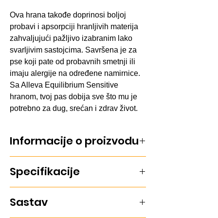
Ova hrana takođe doprinosi boljoj
probavi i apsorpciji hranljivih materija
zahvaljujući pažljivo izabranim lako
svarljivim sastojcima. Savršena je za
pse koji pate od probavnih smetnji ili
imaju alergije na određene namirnice.
Sa Alleva Equilibrium Sensitive
hranom, tvoj pas dobija sve što mu je
potrebno za dug, srećan i zdrav život.
Informacije o proizvodu
Alleva Equilibrium Sensitive Adult
Specifikacije
Medium/Maxi hrana je posebno
formulisana za odrasle pse srednjih i
velikih rasa. Kombinacija jagnjetine i
Ukus: Jagnjetina i Okeanska riba
Sastav
ribe bogata je proteinima visokog
kvaliteta i omega-3 masnim
Pakovanje: 12kg