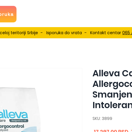
oruka
eloj teritoriji Srbije - Isporuka do vrata - Kontakt centar
065 
Alleva C
Allergoco
Smanjen
Intolera
SKU: 3899
 17.297,00 RSD 