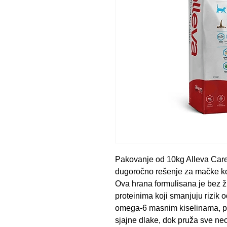
Pakovanje od 10kg Alleva Care 
dugoročno rešenje za mačke koj
Ova hrana formulisana je bez ži
proteinima koji smanjuju rizik 
omega-6 masnim kiselinama, p
sjajne dlake, dok pruža sve neo