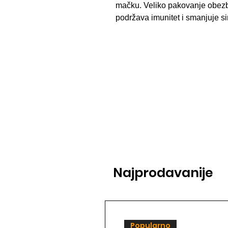
mačku. Veliko pakovanje obez
podržava imunitet i smanjuje s
Najprodavanije
Popularno