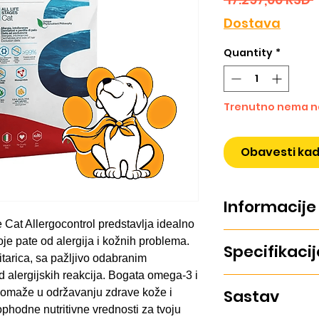
Dostava
Quantity
*
Trenutno nema n
Obavesti ka
Informacije
Cat Allergocontrol predstavlja idealno
Alleva Care Cat All
e pate od alergija i kožnih problema.
Specifikacij
mačke sa alergija
tarica, sa pažljivo odabranim
zdravu kožu i smanj
od alergijskih reakcija. Bogata omega-3 i
Ukus: Riba
Sastav
omaže u održavanju zdrave kože i
phodne nutritivne vrednosti za tvoju
Pakovanje: 10kg