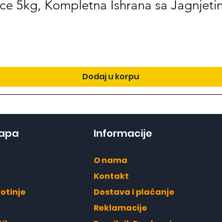
ce 5kg, Kompletna Ishrana sa Jagnjetin
Dodaj u korpu
mapa
Informacije
O nama
Kontakt
otinje
Dostava i plaćanje
Reklamacije