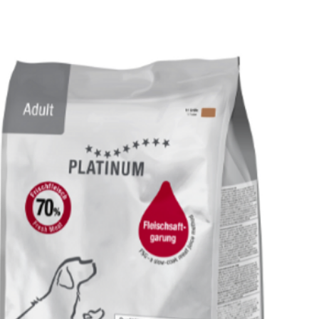
mg; 3b106 Gvožđe (
kiselina) 120mg; 3b4
analoga metionina
3.000mg; 3a370 Tau
500mg. Antioksidans
iz biljnih ulja 150 mg
Analitički sastav : V
30,00%; Sirova mast
Sirovi pepeo 7,50%; 
natrijum 0,40%; Ka
Omega-6 1,45%; Om
0,90%; EPA+DHA 2,10%
Metabolička energij
MJ/kg, od čega 31% i
Proteini životinjsko